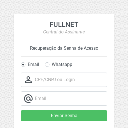
FULLNET
Central do Assinante
Recuperação da Senha de Acesso
Email
Whatsapp
person_outline
CPF/CNPJ ou Login
alternate_email
Email
Enviar Senha